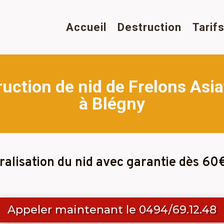
Accueil
Destruction
Tarif
ruction de nid de Frelons Asia
à Blégny
ralisation du nid avec garantie dès 60
Appeler maintenant le 0494/69.12.48