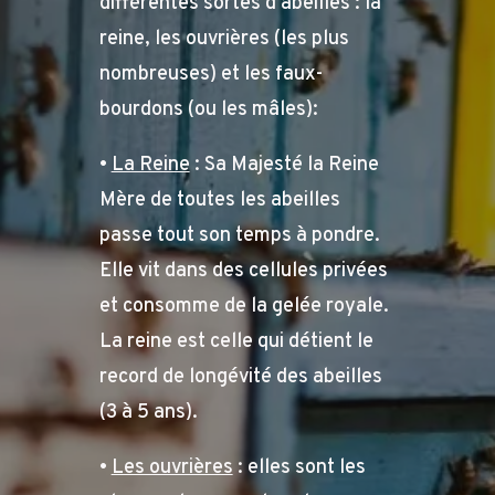
différentes sortes d'abeilles : la
reine, les ouvrières (les plus
nombreuses) et les faux-
bourdons (ou les mâles):
•
La Reine
: Sa Majesté la Reine
Mère de toutes les abeilles
passe tout son temps à pondre.
Elle vit dans des cellules privées
et consomme de la gelée royale.
La reine est celle qui détient le
record de longévité des abeilles
(3 à 5 ans).
•
Les ouvrières
: elles sont les