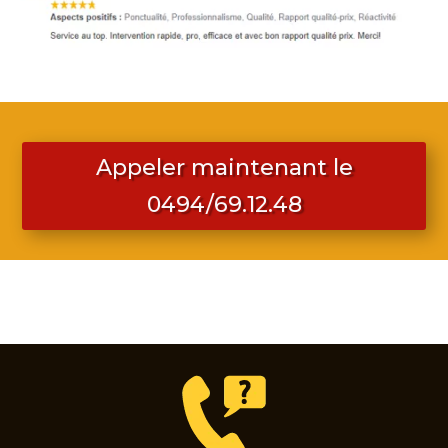
Appeler maintenant le
0494/69.12.48