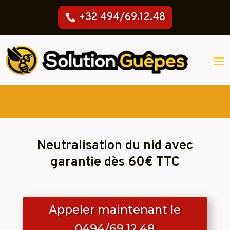
+32 494/69.12.48
Neutralisation du nid avec
garantie dès 60€ TTC
Appeler maintenant le
0494/69.12.48