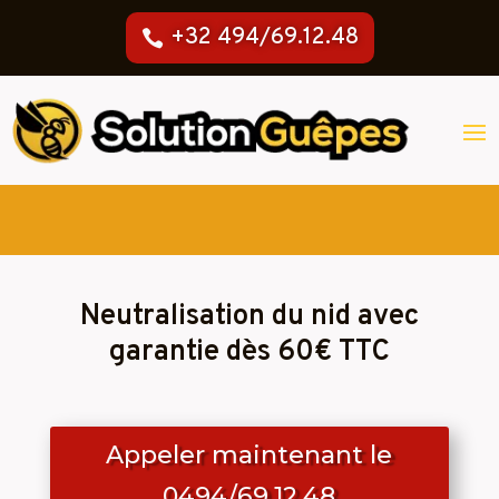
+32 494/69.12.48
Neutralisation du nid avec
garantie dès 60€ TTC
Appeler maintenant le
0494/69.12.48