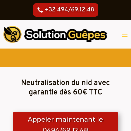
+32 494/69.12.48
Neutralisation du nid avec
garantie dès 60€ TTC
Appeler maintenant le
0494/69.12.48