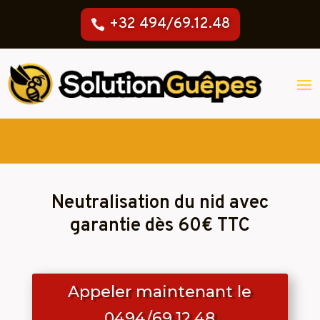
+32 494/69.12.48
Neutralisation du nid avec
garantie dès 60€ TTC
Appeler maintenant le
0494/69.12.48