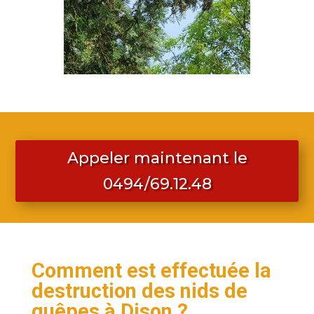
Appeler maintenant le
0494/69.12.48
Comment est effectuée la
destruction des nids de
guêpes à Dison ?