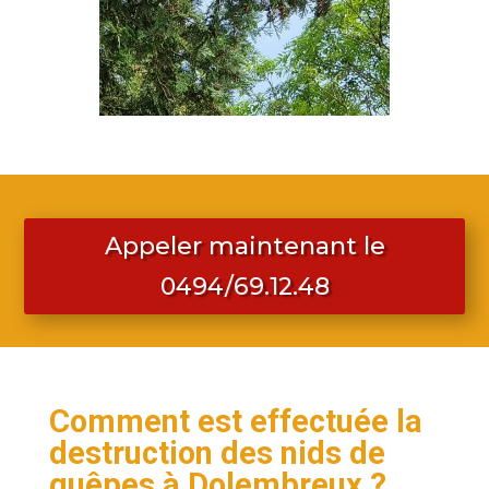
Appeler maintenant le
0494/69.12.48
Comment est effectuée la
destruction des nids de
guêpes à Dolembreux ?