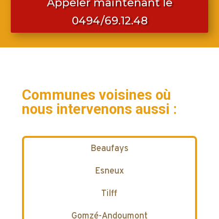
Appeler maintenant le
0494/69.12.48
Communes voisines où
nous intervenons aussi :
Beaufays
Esneux
Tilff
Gomzé-Andoumont