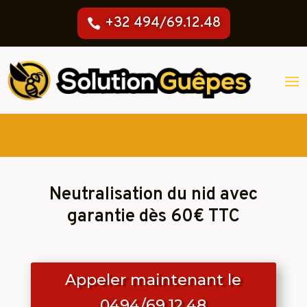
+32 494/69.12.48
Neutralisation du nid avec
garantie dès 60€ TTC
Appeler maintenant le
0494/69.12.48