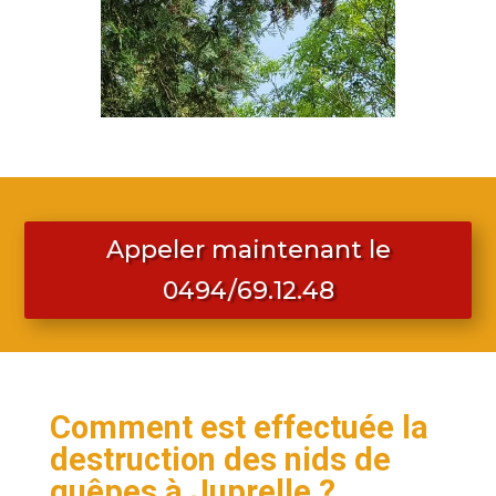
Appeler maintenant le
0494/69.12.48
Comment est effectuée la
destruction des nids de
guêpes à Juprelle ?