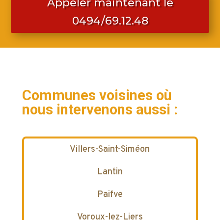
Appeler maintenant le
0494/69.12.48
Communes voisines où
nous intervenons aussi :
Villers-Saint-Siméon
Lantin
Paifve
Voroux-lez-Liers