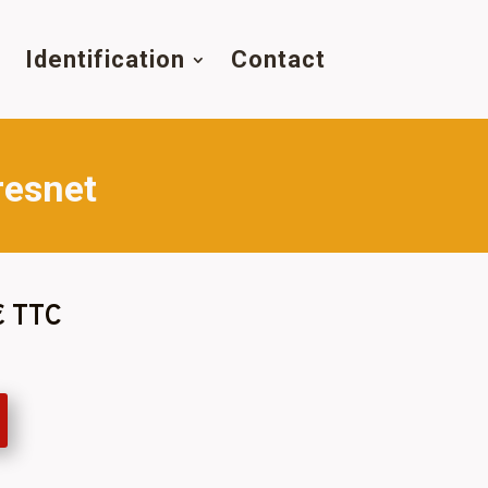
s
Identification
Contact
resnet
€ TTC