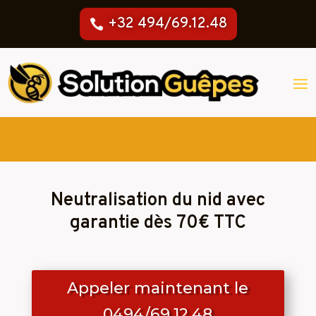
+32 494/69.12.48
Neutralisation du nid avec
garantie dès 70€ TTC
Appeler maintenant le
0494/69.12.48