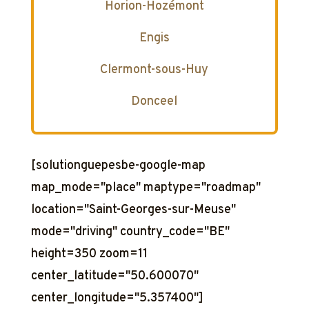
Horion-Hozémont
Engis
Clermont-sous-Huy
Donceel
[solutionguepesbe-google-map
map_mode="place" maptype="roadmap"
location="Saint-Georges-sur-Meuse"
mode="driving" country_code="BE"
height=350 zoom=11
center_latitude="50.600070"
center_longitude="5.357400"]