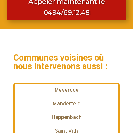
Appeler maintenant le
0494/69.12.48
Communes voisines où
nous intervenons aussi :
Meyerode
Manderfeld
Heppenbach
Saint-Vith