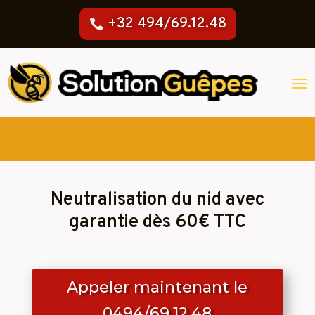
+32 494/69.12.48
Neutralisation du nid avec
garantie dès 60€ TTC
Appeler maintenant le
0494/69.12.48