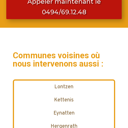
Appeler maintenant le
0494/69.12.48
Communes voisines où
nous intervenons aussi :
Lontzen
Kettenis
Eynatten
Hergenrath