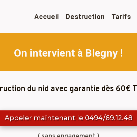
Accueil
Destruction
Tarifs
On intervient à Blegny !
ruction du nid avec garantie dès 60€ 
Appeler maintenant le 0494/69.12.48
( sans engagement )