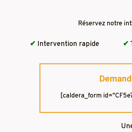
Réservez notre in
✔
Intervention rapide
✔
Demandez
[caldera_form id="CF5
Une