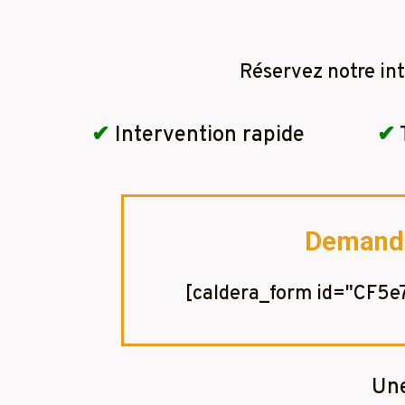
Réservez notre in
✔
Intervention rapide
✔
Demandez
[caldera_form id="CF5
Une