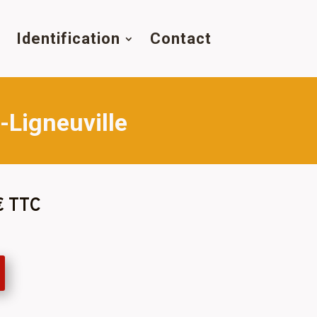
s
Identification
Contact
-Ligneuville
€ TTC