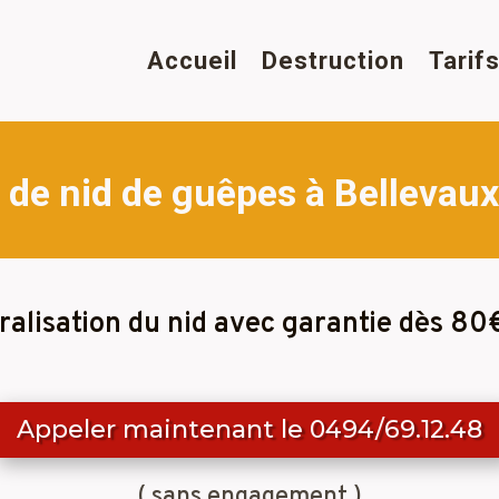
Accueil
Destruction
Tarif
 de nid de guêpes à Bellevaux
ralisation du nid avec garantie dès 80
Appeler maintenant le 0494/69.12.48
( sans engagement )