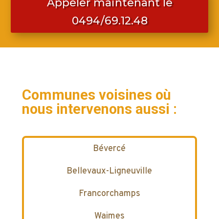
Appeler maintenant le
0494/69.12.48
Communes voisines où
nous intervenons aussi :
Bévercé
Bellevaux-Ligneuville
Francorchamps
Waimes