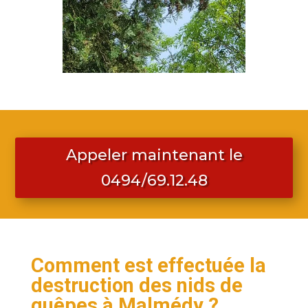
Appeler maintenant le
0494/69.12.48
Comment est effectuée la
destruction des nids de
guêpes à Malmédy ?