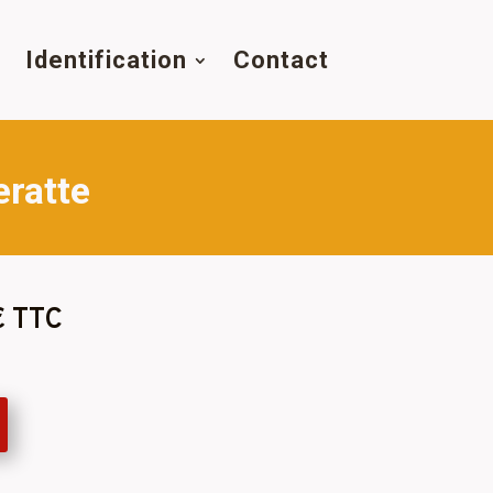
s
Identification
Contact
eratte
€ TTC