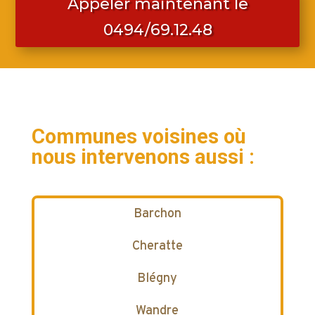
Appeler maintenant le
0494/69.12.48
Communes voisines où
nous intervenons aussi :
Barchon
Cheratte
Blégny
Wandre