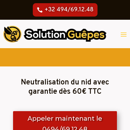
+32 494/69.12.48
Neutralisation du nid avec
garantie dès 60€ TTC
Appeler maintenant le
0494/69.12.48