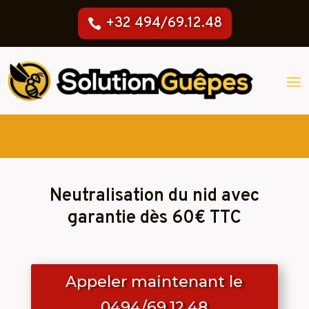
+32 494/69.12.48
Neutralisation du nid avec
garantie dès 60€ TTC
Appeler maintenant le
0494/69.12.48