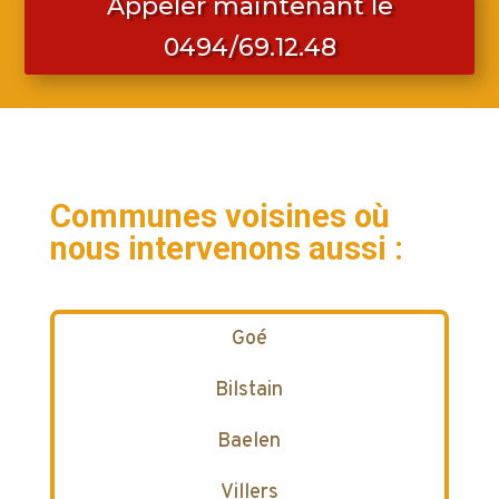
Appeler maintenant le
0494/69.12.48
Communes voisines où
nous intervenons aussi :
Goé
Bilstain
Baelen
Villers