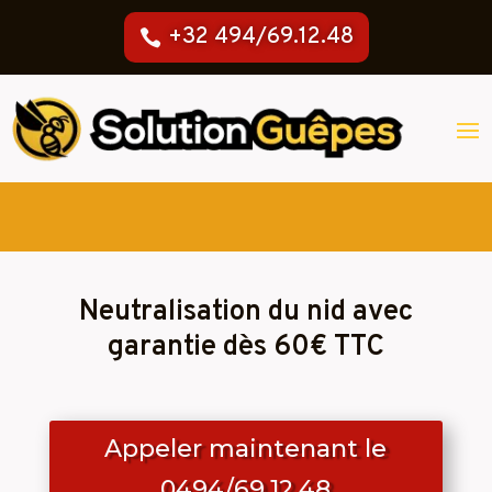
+32 494/69.12.48
Neutralisation du nid avec
garantie dès 60€ TTC
Appeler maintenant le
0494/69.12.48